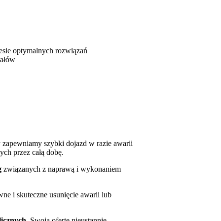
resie optymalnych rozwiązań
iałów
y zapewniamy szybki dojazd w razie awarii
ych przez całą dobę.
g
związanych z naprawą i wykonaniem
wne i skuteczne usunięcie awarii lub
icznych.
Swoją ofertę nieustannie