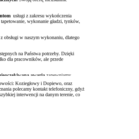
entom
usługi z zakresu wykończenia
, tapetowanie, wykonanie gładzi, tynków,
z obsługi w naszym wykonaniu, dlatego
tępnych na Państwa potrzeby. Dzięki
lko dla pracowników, ale przede
,nieoczekiwana awaria
zapewniamy
alizację fachowców z nami
owości: Koziegłowy i Dopiewo, oraz
zej kompetencji są liczne uprawnienia
znania polecamy kontakt telefoniczny, gdyż
nstalatorów.
szybkiej interwencji na danym terenie, co
amy serwis.
wać w bardzo różnym zakresie.
stanawiaj się tylko zadzwoń po nas!
ne o każdej porze dnia i nocy.