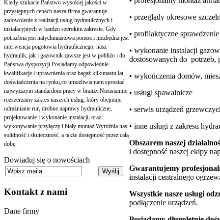
• profesjonalny montaż armat
Kiedy szukacie Państwo wysokiej jakości w
przystępnych cenach nasza firma gwarantuje
• przeglądy okresowe szczel
zadowolenie z realizacji usług hydraulicznych i
instalacyjnych w bardzo szerokim zakresie. Gdy
• profilaktyczne sprawdzenie
potrzebna jest natychmiastowa pomoc i niezbędna jest
interwencja pogotowia hydraulicznego, nasz
• wykonanie instalacji gazow
hydraulik, jak i gazownik zawsze jest w pobliżu i do
dostosowanych do potrzeb, p
Państwa dyspozycji.Posiadamy odpowiednie
kwalifikacje i uprawnienia oraz bagaż kilkunastu lat
• wykończenia domów, mieszk
doświadczenia na rynku,co umożliwia nam sprostać
najwyższym standardom pracy w branży.Nieustannie
• usługi spawalnicze
rozszerzamy zakres naszych usług, który obejmuje
udrażnianie rur, drobne naprawy hydrauliczne,
•
serwis urządzeń grzewczyc
projektowanie i wykonanie instalacji, oraz
• inne usługi z zakresu hydrau
wykonywanie przyłączy i biały montaż.Wyróżnia nas
solidność i skuteczność, a także dostępność przez całą
Obszarem naszej działalnośc
dobę.
i dostępność naszej ekipy na
Dowiaduj się o nowościach
Gwarantujemy profesjonal
instalacji centralnego ogrze
Kontakt
z nami
Wszystkie nasze usługi odz
podłączenie urządzeń.
Dane firmy
Posiadamy długoletnie doś