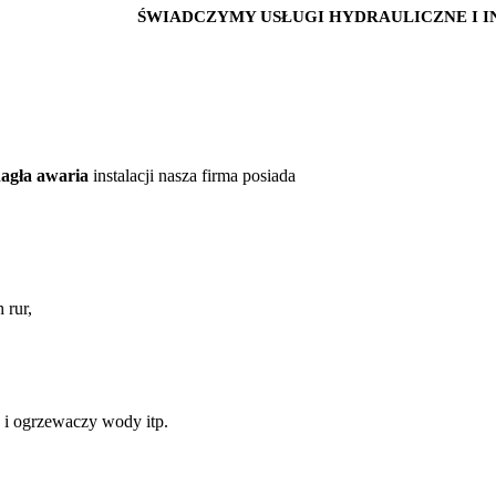
ŚWIADCZYMY USŁUGI HYDRAULICZNE I INSTA
nagła awaria
instalacji nasza firma posiada
 rur,
w i ogrzewaczy wody itp.