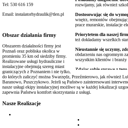
Tel: 530 616 159
rozwijamy, jak również szko
Email: instalatorhydraulik@tlen.pl
Dostosowując się do wymo
wnętrz, remontów obejmujący
prace murarskie, instalacje 
Obszar
działania firmy
Priorytetem dla naszej fir
też dokładamy wszelkich stara
Obszarem działalności firmy jest
Nieustannie się uczymy, z
Poznań oraz pobliska okolica w
obdarzeniu nas ogromnym zau
promieniu 35 km od siedziby firmy.
wszystkim klientów i branży 
Realizowane usługi hydrauliczne i
instalacyjne obejmują szereg miast
Zdając sobie sprawę z tego
graniczących z Poznaniem i nie tylko,
obsługę jedynie przez wykwa
do których zaliczyć można Swarzędz, Przeźmierowo, jak również L
współpracujących, tak by us
Baranowo, Puszczykowo. Jeżeli są Państwo zainteresowani interwencj
jakie posiadamy jako firma,
nasze usługi ekipy instalacyjnej możliwe są w każdej lokalizacji uzgo
zapewnia Państwu komfort skorzystania z usługi.
Zaufali nam nie tylko klienc
Nasze
Realizacje
Na swoim koncie mamy szereg 
Na terenie Poznania nie ma na
Polecamy nasze pogotowie 