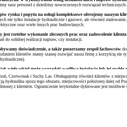
limy nasz personel z dziedziny nowoczesnych rozwiązań technicznych.
gów rynku i popytu na usługi kompleksowe oferujemy naszym kli
ch nie tylko instalacje hydrauliczne i gazowe, ale również malowanie
elektryczne oraz wiele innych prac budowlanych.
my jest rzetelne wykonanie zleconych prac oraz zadowolenie klienta
ń do solidnej realizacji napraw, czy instalacji.
dobywamy doświadczenie, a także poszerzamy zespół fachowców
dos
faniem klientów mamy szansę rozwijać nasza firmę z korzyścią nie ty
hydraulicznej.
 jak wiele szkód może wyrządzić wadliwa instalacja lub jej rychła
lifikowanych specjalistów w swej specjalności. Dbamy o wąską specj
uboń, Czerwonak i Suchy Las. Obsługujemy również klientów z miejsc
ługi nam zlecane były wykonane jak najdokładniej. Poświadczeniem nas
ą hydraulika spoza tego obszaru, miejscowości położonej dalej od Po
 jak również poszczególni pracownicy ekipy fachowców, hydraulików, i
dnionej z klientem. Ograniczenie terytorialne dyktowane jest możliwie 
i, ale również producenci Termex i Junkers, których to urządzeń posiad
referencji firm i instytucji, dla których mieliśmy przyjemność praco
m równych, dlatego też jeśli potrzebujesz usług z naszej oferty nie za
hydrauliczne poznań, jak również pogotowie gazowe poznań, dostęp