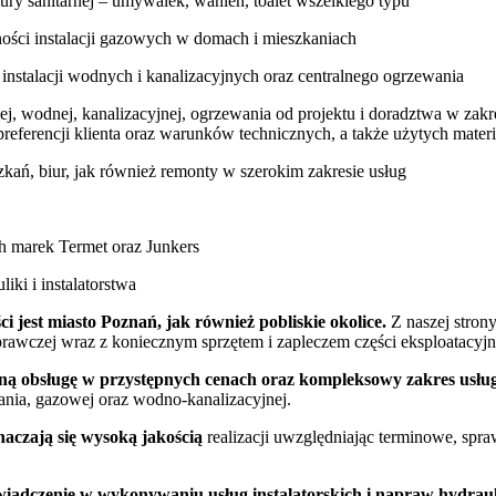
ury sanitarnej – umywalek, wanien, toalet wszelkiego typu
ności instalacji gazowych w domach i mieszkaniach
 instalacji wodnych i kanalizacyjnych oraz centralnego ogrzewania
ej, wodnej, kanalizacyjnej, ogrzewania od projektu i doradztwa w zak
referencji klienta oraz warunków technicznych, a także użytych mater
ań, biur, jak również remonty w szerokim zakresie usług
h marek Termet oraz Junkers
liki i instalatorstwa
i jest miasto Poznań, jak również pobliskie okolice.
Z naszej stron
prawczej wraz z koniecznym sprzętem i zapleczem części eksploatacyjn
ną obsługę w przystępnych cenach oraz kompleksowy zakres usłu
wania, gazowej oraz wodno-kanalizacyjnej.
naczają się wysoką jakością
realizacji uwzględniając terminowe, spra
wiadczenie w wykonywaniu usług instalatorskich i napraw hydraul