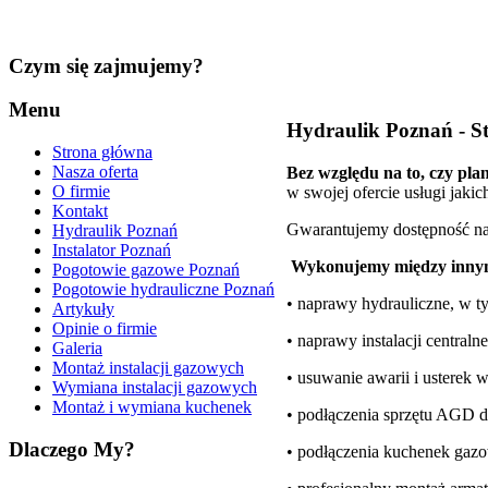
Czym
się zajmujemy?
Menu
Hydraulik Poznań - S
Strona główna
Nasza oferta
Bez względu na to, czy pl
O firmie
w swojej ofercie usługi jakic
Kontakt
Gwarantujemy dostępność na 
Hydraulik Poznań
Instalator Poznań
Wykonujemy między inny
Pogotowie gazowe Poznań
Pogotowie hydrauliczne Poznań
• naprawy hydrauliczne, w ty
Artykuły
Opinie o firmie
• naprawy instalacji central
Galeria
Montaż instalacji gazowych
• usuwanie awarii i usterek
Wymiana instalacji gazowych
Montaż i wymiana kuchenek
• podłączenia sprzętu AGD do
Dlaczego
My?
• podłączenia kuchenek gaz