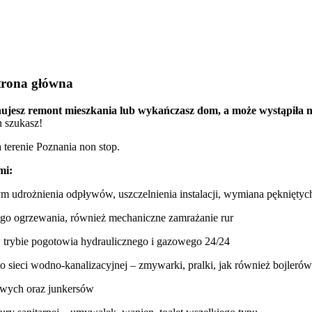
trona główna
anujesz remont mieszkania lub wykańczasz dom, a może wystąpiła 
h szukasz!
terenie Poznania non stop.
mi:
m udrożnienia odpływów, uszczelnienia instalacji, wymiana pękniętych
nego ogrzewania, również mechaniczne zamrażanie rur
 w trybie pogotowia hydraulicznego i gazowego 24/24
 sieci wodno-kanalizacyjnej – zmywarki, pralki, jak również bojleró
owych oraz junkersów