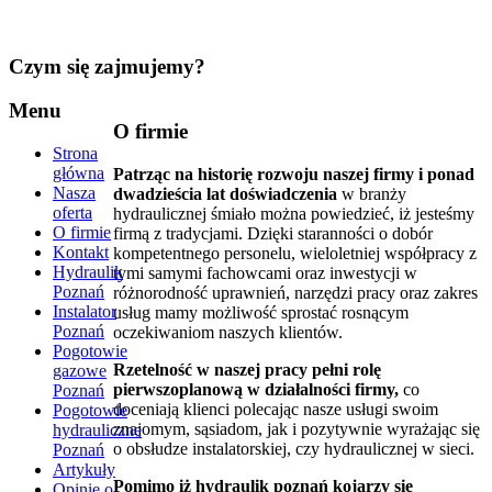
Czym
się zajmujemy?
Menu
O firmie
Strona
główna
Patrząc na historię rozwoju naszej firmy i ponad
Nasza
dwadzieścia lat doświadczenia
w branży
oferta
hydraulicznej śmiało można powiedzieć, iż jesteśmy
O firmie
firmą z tradycjami. Dzięki staranności o dobór
Kontakt
kompetentnego personelu, wieloletniej współpracy z
Hydraulik
tymi samymi fachowcami oraz inwestycji w
Poznań
różnorodność uprawnień, narzędzi pracy oraz zakres
Instalator
usług mamy możliwość sprostać rosnącym
Poznań
oczekiwaniom naszych klientów.
Pogotowie
Rzetelność w naszej pracy pełni rolę
gazowe
pierwszoplanową w działalności firmy,
co
Poznań
doceniają klienci polecając nasze usługi swoim
Pogotowie
znajomym, sąsiadom, jak i pozytywnie wyrażając się
hydrauliczne
o obsłudze instalatorskiej, czy hydraulicznej w sieci.
Poznań
Artykuły
Pomimo iż hydraulik poznań kojarzy się
Opinie o