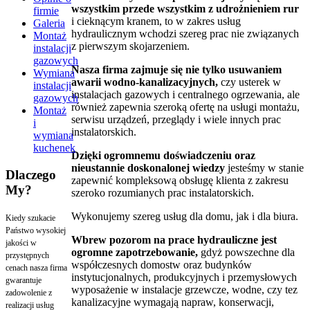
wszystkim przede wszystkim z udrożnieniem rur
firmie
i cieknącym kranem, to w zakres usług
Galeria
hydraulicznym wchodzi szereg prac nie związanych
Montaż
z pierwszym skojarzeniem.
instalacji
gazowych
Nasza firma zajmuje się nie tylko usuwaniem
Wymiana
awarii wodno-kanalizacyjnych,
czy usterek w
instalacji
instalacjach gazowych i centralnego ogrzewania, ale
gazowych
również zapewnia szeroką ofertę na usługi montażu,
Montaż
serwisu urządzeń, przeglądy i wiele innych prac
i
instalatorskich.
wymiana
kuchenek
Dzięki ogromnemu doświadczeniu oraz
nieustannie doskonalonej wiedzy
jesteśmy w stanie
Dlaczego
zapewnić kompleksową obsługę klienta z zakresu
My?
szeroko rozumianych prac instalatorskich.
Wykonujemy szereg usług dla domu, jak i dla biura.
Kiedy szukacie
Państwo wysokiej
Wbrew pozorom na prace hydrauliczne jest
jakości w
ogromne zapotrzebowanie,
gdyż powszechne dla
przystępnych
współczesnych domostw oraz budynków
cenach nasza firma
instytucjonalnych, produkcyjnych i przemysłowych
gwarantuje
wyposażenie w instalacje grzewcze, wodne, czy tez
zadowolenie z
kanalizacyjne wymagają napraw, konserwacji,
realizacji usług