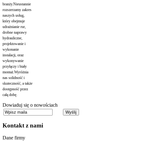
branży.Nieustannie
rozszerzamy zakres
naszych usług,
który obejmuje
udrażnianie rur,
drobne naprawy
hydrauliczne,
projektowanie i
wykonanie
instalacji, oraz
wykonywanie
przyłączy i biały
montaż.Wyróżnia
nas solidność i
skuteczność, a także
dostępność przez
całą dobę.
Dowiaduj się o nowościach
Kontakt
z nami
Dane firmy