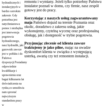
remontu i wymiany. Jeżeli tylko potrzebny Państwu
hydraulicznych i
instalator poznań w domu, czy firmie, nasz zespół
instalacyjnych w
gotowy jest do pracy.
bardzo szerokim
zakresie. Gdy
Korzystając z naszych usług zagwarantowany
potrzebna jest
maja
Państwo dojazd na terenie Poznania oraz
natychmiastowa
okolic, doradztwo z zakresu usług, jakie
pomoc i niezbędna
wykonujemy, czytelną wycenę oraz profesjonalną
jest interwencja
obsługę, jak i dostępność w trybie pogotowia.
pogotowia
hydraulicznego,
Przyjmując zlecenie od klienta zawsze
nasz hydraulik, jak i
traktujemy je jako pilne,
mając na uwadze
gazownik zawsze
dyskomfort klienta w związku z występującą
jest w pobliżu i do
usterką, awarią czy też remontem instalacji.
Państwa
dyspozycji.Posiadamy
odpowiednie
kwalifikacje i
uprawnienia oraz
bagaż kilkunastu lat
doświadczenia na
rynku,co umożliwia
nam sprostać
najwyższym
standardom pracy
w