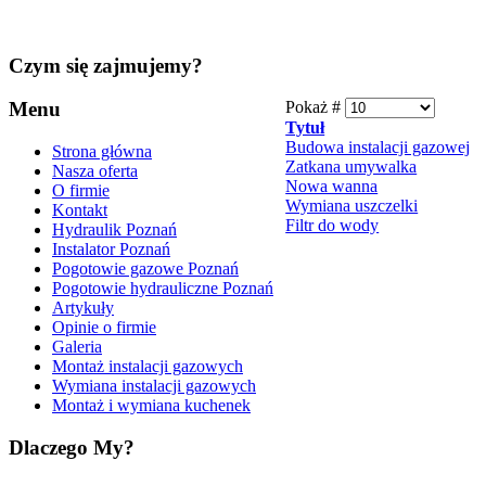
Czym
się zajmujemy?
Menu
Pokaż #
Tytuł
Budowa instalacji gazowej
Strona główna
Zatkana umywalka
Nasza oferta
Nowa wanna
O firmie
Wymiana uszczelki
Kontakt
Filtr do wody
Hydraulik Poznań
Instalator Poznań
Pogotowie gazowe Poznań
Pogotowie hydrauliczne Poznań
Artykuły
Opinie o firmie
Galeria
Montaż instalacji gazowych
Wymiana instalacji gazowych
Montaż i wymiana kuchenek
Dlaczego
My?