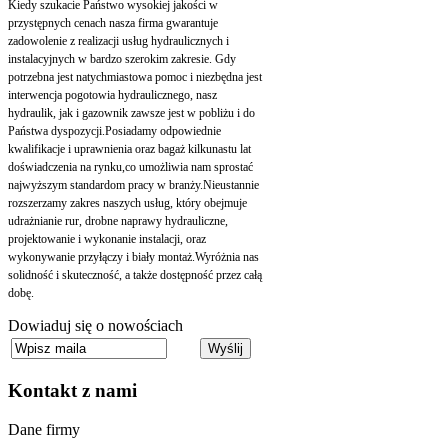
Kiedy szukacie Państwo wysokiej jakości w
przystępnych cenach nasza firma gwarantuje
zadowolenie z realizacji usług hydraulicznych i
instalacyjnych w bardzo szerokim zakresie. Gdy
potrzebna jest natychmiastowa pomoc i niezbędna jest
interwencja pogotowia hydraulicznego, nasz
hydraulik, jak i gazownik zawsze jest w pobliżu i do
Państwa dyspozycji.Posiadamy odpowiednie
kwalifikacje i uprawnienia oraz bagaż kilkunastu lat
doświadczenia na rynku,co umożliwia nam sprostać
najwyższym standardom pracy w branży.Nieustannie
rozszerzamy zakres naszych usług, który obejmuje
udrażnianie rur, drobne naprawy hydrauliczne,
projektowanie i wykonanie instalacji, oraz
wykonywanie przyłączy i biały montaż.Wyróżnia nas
solidność i skuteczność, a także dostępność przez całą
dobę.
Dowiaduj się o nowościach
Kontakt
z nami
Dane firmy