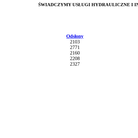
ŚWIADCZYMY USŁUGI HYDRAULICZNE I INST
Odsłony
2103
2771
2160
2208
2327