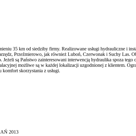
mieniu 35 km od siedziby firmy. Realizowane usługi hydrauliczne i inst
warzędz, Przeźmierowo, jak również Luboń, Czerwonak i Suchy Las. O
eżeli są Państwo zainteresowani interwencją hydraulika spoza tego o
alacyjnej możliwe są w każdej lokalizacji uzgodnionej z klientem. Ogra
 komfort skorzystania z usługi.
AŃ 2013