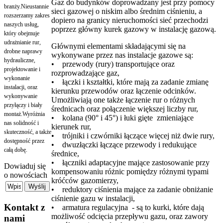
Gaz do budynków doprowadzany jest przy pomocy
branży.Nieustannie
sieci gazowej o niskim albo średnim ciśnieniu, a
rozszerzamy zakres
dopiero na granicy nieruchomości sieć przechodzi
naszych usług,
poprzez główny kurek gazowy w instalację gazową.
który obejmuje
udrażnianie rur,
Głównymi elementami składającymi się na
drobne naprawy
wykonywane przez nas instalacje gazowe są:
hydrauliczne,
• przewody (rury) transportujące oraz
projektowanie i
rozprowadzające gaz,
wykonanie
• łączki i kształtki, które mają za zadanie zmianę
instalacji, oraz
kierunku przewodów oraz łączenie odcinków.
wykonywanie
Umożliwiają one także łączenie rur o różnych
przyłączy i biały
średnicach oraz połączenie większej liczby rur,
montaż.Wyróżnia
• kolana (90° i 45°) i łuki gięte zmieniające
nas solidność i
kierunek rur,
skuteczność, a także
• trójniki i czwórniki łączące więcej niż dwie rury,
dostępność przez
• dwuzłączki łączące przewody i redukujące
całą dobę.
średnice,
• łączniki adaptacyjne mające zastosowanie przy
Dowiaduj się
kompensowaniu różnic pomiędzy różnymi typami
o nowościach
króćców gazomierzy,
• reduktory ciśnienia mające za zadanie obniżanie
ciśnienie gazu w instalacji,
Kontakt
z
• armatura regulacyjna - są to kurki, które dają
możliwość odcięcia przepływu gazu, oraz zawory
nami