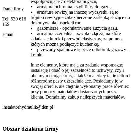
współpracujące z detektorami gazu,
• armatura ochronna, czyli filtry do gazu,
Dane firmy
• armatura rewizyjna inaczej wyczystki, są to
trójniki rewizyjne zabezpieczone zaślepką służące do
Tel: 530 616
dokonywania inspekcji rur,
159
• gazomierze - opomiarowanie zużycia gazu,
• armatura czerpalna – szybko złącza, na które
Email:
składa się kurek i przewód elastyczny, za pomocą
których można podłączyć kuchenkę,
• przewody spalinowe łączące odbiornik gazowy i
komin.
Inne elementy, które mają za zadanie wspomagać
instalację i dbać o jej szczelność to uchwyty, czyli
obejmy mocujące rury, a także materiały takie teflon i
różnorodne pasty uszczelniające. Posiadamy je w
swojej ofercie, ale chętnie wykonamy prace również
przy pomocy materiałów dostarczonych przez
klienta. Doradzimy zakup najlepszych materiałów.
instalatorhydraulik@tlen.pl
Obszar
działania firmy