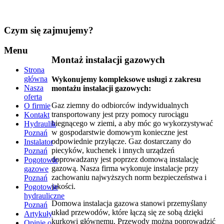
Czym
się zajmujemy?
Menu
Montaż instalacji gazowych
Strona
główna
Wykonujemy kompleksowe usługi z zakresu
Nasza
montażu instalacji gazowych:
oferta
Gaz ziemny do odbiorców indywidualnych
O firmie
transportowany jest przy pomocy rurociągu
Kontakt
biegnącego w ziemi, a aby móc go wykorzystywać
Hydraulik
w gospodarstwie domowym konieczne jest
Poznań
odpowiednie przyłącze. Gaz dostarczany do
Instalator
piecyków, kuchenek i innych urządzeń
Poznań
doprowadzany jest poprzez domową instalację
Pogotowie
gazową. Nasza firma wykonuje instalacje przy
gazowe
zachowaniu najwyższych norm bezpieczeństwa i
Poznań
jakości.
Pogotowie
hydrauliczne
Domowa instalacja gazowa stanowi przemyślany
Poznań
układ przewodów, które łączą się ze sobą dzięki
Artykuły
kurkowi głównemu. Przewody można poprowadzić
Opinie o