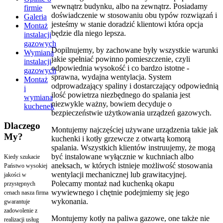
wewnątrz budynku, albo na zewnątrz. Posiadamy
firmie
doświadczenie w stosowaniu obu typów rozwiązań i
Galeria
jesteśmy w stanie doradzić klientowi która opcja
Montaż
będzie dla niego lepsza.
instalacji
gazowych
Dopilnujemy, by zachowane były wszystkie warunki
Wymiana
jakie spełniać powinno pomieszczenie, czyli
instalacji
odpowiednia wysokość i co bardzo istotne -
gazowych
sprawna, wydajna wentylacja. System
Montaż
odprowadzający spaliny i dostarczający odpowiednią
i
ilość powietrza niezbędnego do spalania jest
wymiana
niezwykle ważny, bowiem decyduje o
kuchenek
bezpieczeństwie użytkowania urządzeń gazowych.
Dlaczego
Montujemy najczęściej używane urządzenia takie jak
My?
kuchenki i kotły grzewcze z otwartą komorą
spalania. Wszystkich klientów instruujemy, że mogą
być instalowane wyłącznie w kuchniach albo
Kiedy szukacie
aneksach, w których istnieje możliwość stosowania
Państwo wysokiej
wentylacji mechanicznej lub grawitacyjnej.
jakości w
Polecamy montaż nad kuchenką okapu
przystępnych
wywiewnego i chętnie podejmiemy się jego
cenach nasza firma
wykonania.
gwarantuje
zadowolenie z
Montujemy kotły na paliwa gazowe, one także nie
realizacji usług