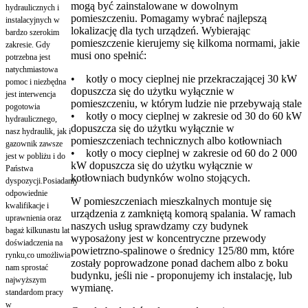
mogą być zainstalowane w dowolnym
hydraulicznych i
pomieszczeniu. Pomagamy wybrać najlepszą
instalacyjnych w
lokalizację dla tych urządzeń. Wybierając
bardzo szerokim
pomieszczenie kierujemy się kilkoma normami, jakie
zakresie. Gdy
musi ono spełnić:
potrzebna jest
natychmiastowa
• kotły o mocy cieplnej nie przekraczającej 30 kW
pomoc i niezbędna
dopuszcza się do użytku wyłącznie w
jest interwencja
pomieszczeniu, w którym ludzie nie przebywają stale
pogotowia
• kotły o mocy cieplnej w zakresie od 30 do 60 kW
hydraulicznego,
dopuszcza się do użytku wyłącznie w
nasz hydraulik, jak i
pomieszczeniach technicznych albo kotłowniach
gazownik zawsze
• kotły o mocy cieplnej w zakresie od 60 do 2 000
jest w pobliżu i do
kW dopuszcza się do użytku wyłącznie w
Państwa
kotłowniach budynków wolno stojących.
dyspozycji.Posiadamy
odpowiednie
W pomieszczeniach mieszkalnych montuje się
kwalifikacje i
urządzenia z zamkniętą komorą spalania. W ramach
uprawnienia oraz
naszych usług sprawdzamy czy budynek
bagaż kilkunastu lat
wyposażony jest w koncentryczne przewody
doświadczenia na
powietrzno-spalinowe o średnicy 125/80 mm, które
rynku,co umożliwia
zostały poprowadzone ponad dachem albo z boku
nam sprostać
budynku, jeśli nie - proponujemy ich instalację, lub
najwyższym
wymianę.
standardom pracy
w