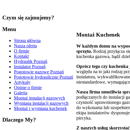
Czym
się zajmujemy?
Menu
Montaż Kuchenek
Strona główna
Nasza oferta
W każdym domu na wyposaże
O firmie
sprzętu.
Rodzaj przyłącza si
Kontakt
kuchenka gazowa, bądź dziel
Hydraulik Poznań
Oprócz tego czy kuchenka j
Instalator Poznań
względu na to jaki rodzaj 
Pogotowie gazowe Poznań
instalatora, wykwalifikowane
Pogotowie hydrauliczne Poznań
niestandardowe, wymagające 
Artykuły
Opinie o firmie
Nasza firma umożliwia sp
Galeria
podłączanych do instalacji g
Montaż instalacji gazowych
czynność uprawnionego gazow
Wymiana instalacji gazowych
do wykonania lub uzupełnieni
Montaż i wymiana kuchenek
ekipa instalatorów dysponuje
piecyka.
Dlaczego
My?
Z naszych usług skorzystać 