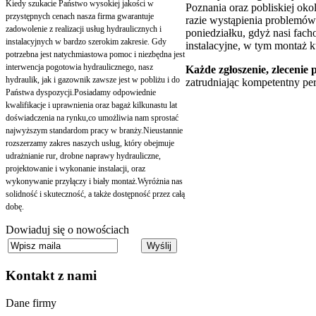
Kiedy szukacie Państwo wysokiej jakości w
Poznania oraz pobliskiej oko
przystępnych cenach nasza firma gwarantuje
razie wystąpienia problemów 
zadowolenie z realizacji usług hydraulicznych i
poniedziałku, gdyż nasi fach
instalacyjnych w bardzo szerokim zakresie. Gdy
instalacyjne, w tym montaż 
potrzebna jest natychmiastowa pomoc i niezbędna jest
interwencja pogotowia hydraulicznego, nasz
Każde zgłoszenie, zlecenie 
hydraulik, jak i gazownik zawsze jest w pobliżu i do
zatrudniając kompetentny pe
Państwa dyspozycji.Posiadamy odpowiednie
kwalifikacje i uprawnienia oraz bagaż kilkunastu lat
doświadczenia na rynku,co umożliwia nam sprostać
najwyższym standardom pracy w branży.Nieustannie
rozszerzamy zakres naszych usług, który obejmuje
udrażnianie rur, drobne naprawy hydrauliczne,
projektowanie i wykonanie instalacji, oraz
wykonywanie przyłączy i biały montaż.Wyróżnia nas
solidność i skuteczność, a także dostępność przez całą
dobę.
Dowiaduj się o nowościach
Kontakt
z nami
Dane firmy