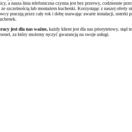
licy, a nasza linia telefoniczna czynna jest bez przerwy, codziennie p
ze szczelnością lub montażem kuchenki. Korzystając z naszej oferty n
owcy pracują przez cały rok i dobę usuwając awarie instalacji, usterki
kuchenek.
pracy jest dla nas ważne,
każdy klient jest dla nas priorytetowy, stąd t
rsonel, za który możemy ręczyć gwarancją na swoje usługi.