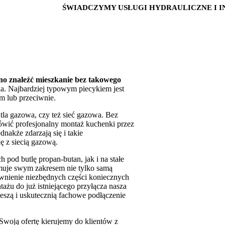
ŚWIADCZYMY USŁUGI HYDRAULICZNE I INST
no znaleźć mieszkanie bez takowego
na. Najbardziej typowym piecykiem jest
m lub przeciwnie.
utla gazowa, czy też sieć gazowa. Bez
wić profesjonalny montaż kuchenki przez
nakże zdarzają się i takie
ę z siecią gazową.
pod butlę propan-butan, jak i na stałe
ejmuje swym zakresem nie tylko samą
ewnienie niezbędnych części koniecznych
tażu do już istniejącego przyłącza nasza
ieszą i uskutecznią fachowe podłączenie
Swoją ofertę kierujemy do klientów z