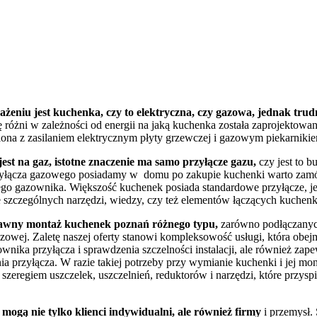
niu jest kuchenka, czy to elektryczna, czy gazowa, jednak trud
ę różni w zależności od energii na jaką kuchenka została zaprojektowa
ona z zasilaniem elektrycznym płyty grzewczej i gazowym piekarnikie
est na gaz, istotne znaczenie ma samo przyłącze gazu,
czy jest to b
przyłącza gazowego posiadamy w domu po zakupie kuchenki warto zamó
go gazownika. Większość kuchenek posiada standardowe przyłącze, jed
szczególnych narzędzi, wiedzy, czy też elementów łączących kuchenk
rawny montaż kuchenek poznań różnego typu,
zarówno podłączanych 
azowej. Zaletę naszej oferty stanowi kompleksowość usługi, która ob
nika przyłącza i sprawdzenia szczelności instalacji, ale również zap
a przyłącza. W razie takiej potrzeby przy wymianie kuchenki i jej mon
 szeregiem uszczelek, uszczelnień, reduktorów i narzędzi, które przysp
mogą nie tylko klienci indywidualni, ale również firmy
i przemysł. 