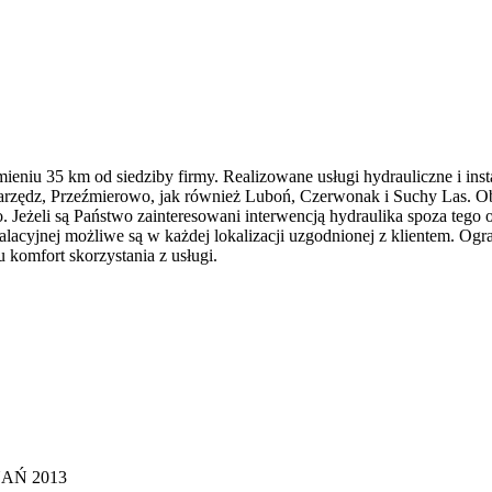
mieniu 35 km od siedziby firmy. Realizowane usługi hydrauliczne i inst
warzędz, Przeźmierowo, jak również Luboń, Czerwonak i Suchy Las. O
eżeli są Państwo zainteresowani interwencją hydraulika spoza tego o
alacyjnej możliwe są w każdej lokalizacji uzgodnionej z klientem. Ogra
 komfort skorzystania z usługi.
AŃ 2013